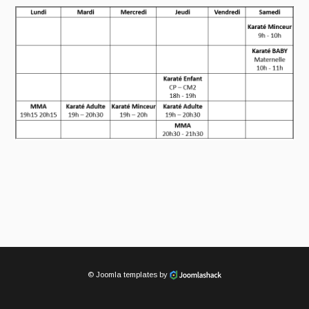
©
Joomla templates
by